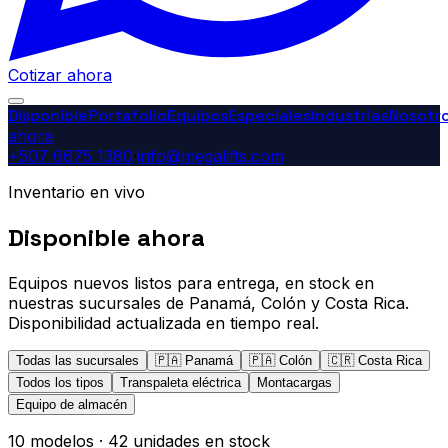
Cotizar ahora
Disponible
Portafolio
Equipos
Especiales
Industrias
Nosotr
ahora
+507 6675 1380
·
info@megalifts.com
Inventario en vivo
Disponible ahora
Equipos nuevos listos para entrega, en stock en
nuestras sucursales de Panamá, Colón y Costa Rica.
Disponibilidad actualizada en tiempo real.
Todas las sucursales
🇵🇦
Panamá
🇵🇦
Colón
🇨🇷
Costa Rica
Todos los tipos
Transpaleta eléctrica
Montacargas
Equipo de almacén
10
modelos ·
42
unidades en stock